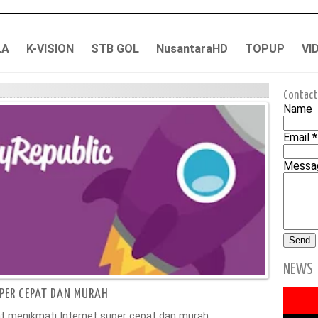
LA
K-VISION
STB GOL
NusantaraHD
TOPUP
VI
Contact
Name
Email
*
Mess
NEWS
UPER CEPAT DAN MURAH
t menikmati Internet super cepat dan murah