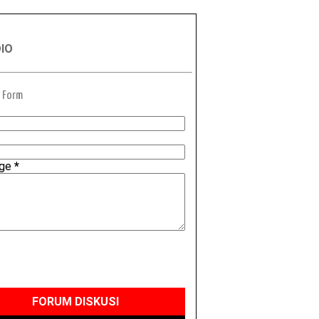
DIO
 Form
age
*
FORUM DISKUSI