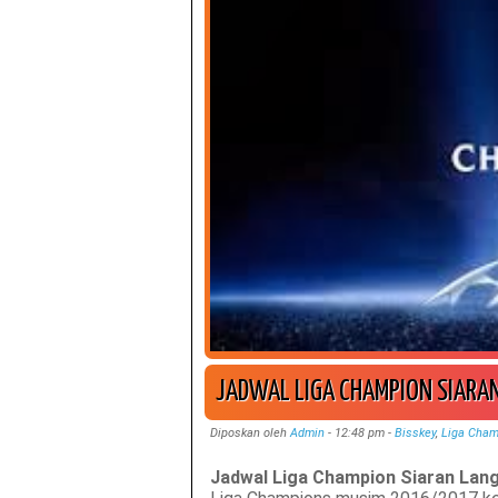
JADWAL LIGA CHAMPION SIARA
Diposkan oleh
Admin
-
12:48 pm
-
Bisskey
,
Liga Cham
Jadwal Liga Champion Siaran Lan