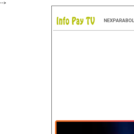
-->
NEXPARABO