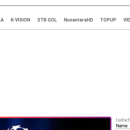
LA
K-VISION
STB GOL
NusantaraHD
TOPUP
VI
Contact
Name