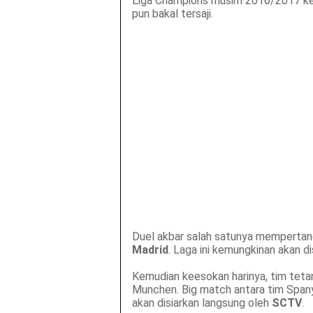
Liga Champions musim 2016/2017 kemb
pun bakal tersaji.
Duel akbar salah satunya mempertan
Madrid
. Laga ini kemungkinan akan d
Kemudian keesokan harinya, tim tet
Munchen. Big match antara tim Spany
akan disiarkan langsung oleh
SCTV
.