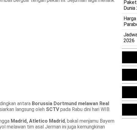
ali bergulir tengah pekan ini. Sejumlah laga menarik
Paket
Dunia
Harga
Parab
Jadwa
2026
dingkan antara
Borussia Dortmund melawan Real
isiarkan langsung oleh
SCTV
pada Rabu dini hari WIB.
angga
Madrid, Atletico Madrid
, bakal menjamu Bayern
ol melawan tim asal Jerman ini juga kemungkinan