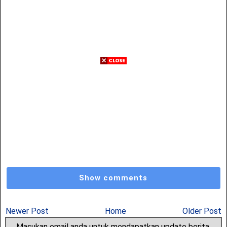
Show comments
Newer Post
Home
Older Post
Masukan email anda untuk mendapatkan update berita,