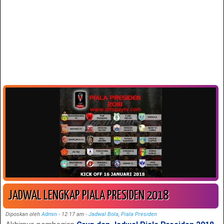
JADWAL LENGKAP PIALA PRESIDEN 2018
Diposkan oleh
Admin
-
12:17 am
-
Jadwal Bola
,
Piala Presiden