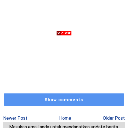
Show comments
Newer Post
Home
Older Post
Masukan email anda untuk mendapatkan update berita,