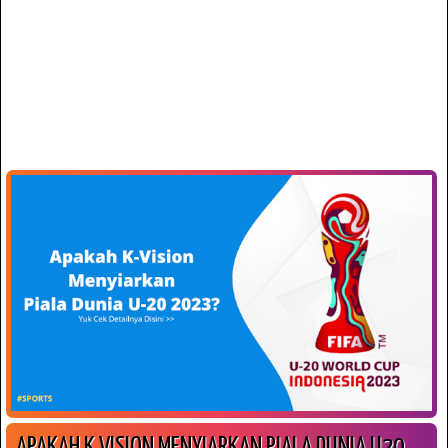
APAKAH K VISION MENYIARKAN PIALA DUNIA U20