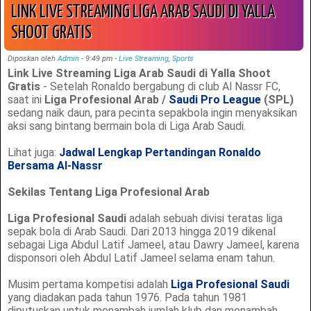
LINK LIVE STREAMING LIGA ARAB SAUDI DI YALLA
SHOOT GRATIS
Diposkan oleh
Admin
-
9:49 pm
-
Live Streaming
,
Sports
Link Live Streaming Liga Arab Saudi di Yalla Shoot
Gratis
- Setelah Ronaldo bergabung di club Al Nassr FC,
saat ini
Liga Profesional Arab /
Saudi Pro League
(SPL)
sedang naik daun, para pecinta sepakbola ingin menyaksikan
aksi sang bintang bermain bola di Liga Arab Saudi.
Lihat juga:
Jadwal Lengkap Pertandingan Ronaldo
Bersama Al-Nassr
Sekilas Tentang Liga Profesional Arab
Liga Profesional Saudi
adalah sebuah divisi teratas liga
sepak bola di Arab Saudi. Dari 2013 hingga 2019 dikenal
sebagai Liga Abdul Latif Jameel, atau Dawry Jameel, karena
disponsori oleh Abdul Latif Jameel selama enam tahun.
Musim pertama kompetisi adalah
Liga Profesional Saudi
yang diadakan pada tahun 1976. Pada tahun 1981
diputuskan untuk menambah jumlah klub dan menambah