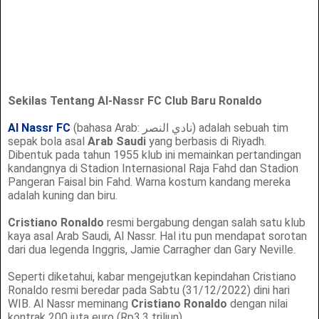
Sekilas Tentang Al-Nassr FC Club Baru Ronaldo
Al Nassr FC
(bahasa Arab: نادي النصر) adalah sebuah tim
sepak bola asal
Arab Saudi
yang berbasis di Riyadh.
Dibentuk pada tahun 1955 klub ini memainkan pertandingan
kandangnya di Stadion Internasional Raja Fahd dan Stadion
Pangeran Faisal bin Fahd. Warna kostum kandang mereka
adalah kuning dan biru.
Cristiano Ronaldo
resmi bergabung dengan salah satu klub
kaya asal Arab Saudi, Al Nassr. Hal itu pun mendapat sorotan
dari dua legenda Inggris, Jamie Carragher dan Gary Neville.
Seperti diketahui, kabar mengejutkan kepindahan Cristiano
Ronaldo resmi beredar pada Sabtu (31/12/2022) dini hari
WIB. Al Nassr meminang
Cristiano Ronaldo
dengan nilai
kontrak 200 juta euro (Rp3,3 triliun)