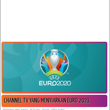
CHANNEL TV YANG MENYIARKAN EURO 2021
Diposkan oleh
Admin
-
8:12 pm
-
Sports
,
UEFA EURO