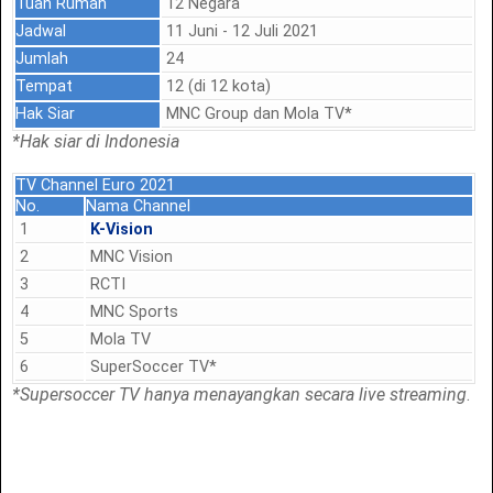
Tuan Rumah
12 Negara
Jadwal
11 Juni - 12 Juli 2021
Jumlah
24
Tempat
12 (di 12 kota)
Hak Siar
MNC Group dan Mola TV*
*Hak siar di Indonesia
TV Channel Euro 2021
No.
Nama Channel
1
K-Vision
2
MNC Vision
3
RCTI
4
MNC Sports
5
Mola TV
6
SuperSoccer TV*
*Supersoccer TV hanya menayangkan secara live streaming
.