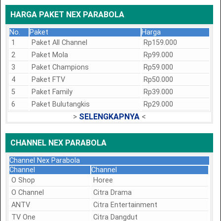
HARGA PAKET NEX PARABOLA
No.
Paket
Harga
1
Paket All Channel
Rp159.000
2
Paket Mola
Rp99.000
3
Paket Champions
Rp59.000
4
Paket FTV
Rp50.000
5
Paket Family
Rp39.000
6
Paket Bulutangkis
Rp29.000
>
SELENGKAPNYA
<
CHANNEL NEX PARABOLA
Channel Nex Parabola
Channel
Channel
O Shop
Horee
O Channel
Citra Drama
ANTV
Citra Entertainment
TV One
Citra Dangdut