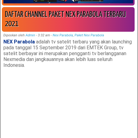
DAFTAR CHANNEL PAKET NEX PARABOLA TERBARU
2021
Diposkan oleh
Admin
-
3:32 am
-
Nex Parabola
,
Paket Nex Parabola
NEX Parabola
adalah tv satelit terbaru yang akan launching
pada tanggal 15 September 2019 dari EMTEK Group, tv
satelit berbayar ini merupakan pengganti tv berlangganan
Nexmedia dan jangkauannya akan lebih luas seluruh
Indonesia.