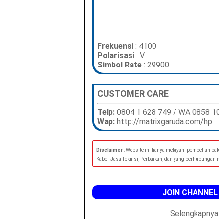
Frekuensi
: 4100
Polarisasi
: V
Simbol Rate
: 29900
CUSTOMER CARE
Telp:
0804 1 628 749 / WA 0858 1
Wap:
http://matrixgaruda.com/hp
Disclaimer
: Website ini hanya melayani pembelian pak
Kabel, Jasa Teknisi, Perbaikan, dan yang berhubungan
JOIN CHANNEL
Selengkapnya 