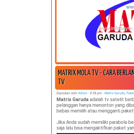
MATRIX MOLA TV - CARA BERLA
TV
Diposkan oleh
Admin
-
8:58 pm
-
Matrix Garuda
,
Paket
Matrix Garuda
adalah tv satelit be
pelanggan hanya menonton yang dibaya
bebas memilih atau mengganti paket 
Jika Anda sudah memiliki parabola b
saja lalu bisa mengaktifkan paket yan