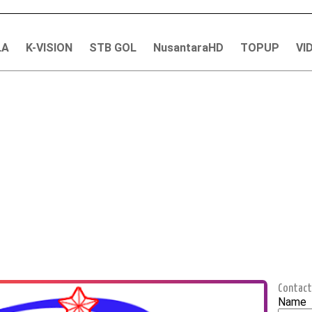
LA
K-VISION
STB GOL
NusantaraHD
TOPUP
VI
Contact
Name