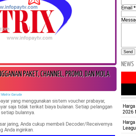
Email
*
Mess
NEWS
NGGANAN PAKET, CHANNEL, PROMO, DAN MOLA
 Matrix Garuda
rbayar yang menggunakan sistem voucher prabayar,
Harga 
r saja tidak terikat biaya bulanan. Setiap pelanggan
2026 
setiap bulannya.
Harga
esar jaring, Anda cukup membeli Decoder/Receivernya
Leagu
g Anda inginkan.