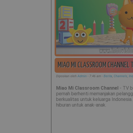
MIAO MI CLASSROOM CHANNEL T
Diposkan oleh
Admin
-
7:46 am
-
Berita
,
Channels
,
In
Miao Mi Classroom Channel
- TV b
pernah berhenti memanjakan pelang
berkualitas untuk keluarga Indonesia.
hiburan untuk anak-anak.