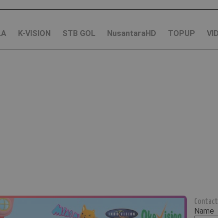
LA
K-VISION
STB GOL
NusantaraHD
TOPUP
VI
Contact
Name