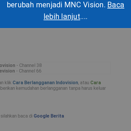
berubah menjadi MNC Vision.
berubah menjadi MNC Vision.
Baca
Baca
lebih lanjut
lebih lanjut
....
....
ovision
- Channel 38
evision
- Channel 66
an klik
Cara Berlangganan Indovision
, atau
Cara
berikan kemudahan berlangganan tanpa harus keluar
silahkan baca di
Google Berita