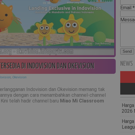
Email
*
Mess
NEWS
ERSEDIA DI INDOVISION DAN OKEVISION
dovision
,
Okevision
erlangganan Indovision dan Okevision memang tak
gannya dengan cara menambahkan channel-channel
 Kini telah hadir channel baru
Miao Mi Classroom
Harga 
2026 
Harga
Leagu