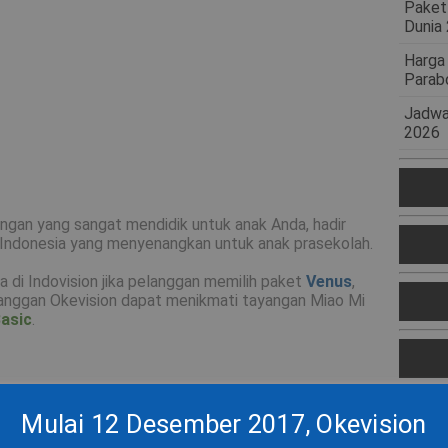
Paket
Dunia
Harga
Parab
Jadwa
2026
angan yang sangat mendidik untuk anak Anda, hadir
Indonesia yang menyenangkan untuk anak prasekolah.
a di Indovision jika pelanggan memilih paket
Venus
,
langgan Okevision dapat menikmati tayangan Miao Mi
asic
.
Mulai 12 Desember 2017, Indovision
Mulai 12 Desember 2017, Okevision