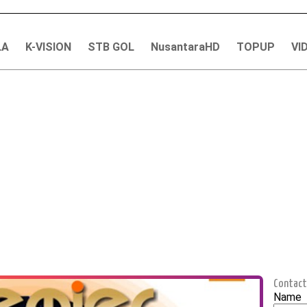
LA
K-VISION
STB GOL
NusantaraHD
TOPUP
VI
Contact
Name