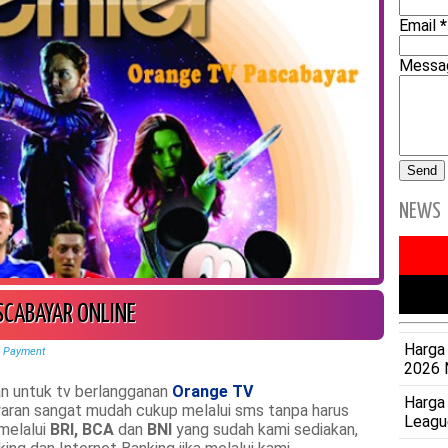
Email
*
Mess
NEWS
SCABAYAR ONLINE
Harga 
,
Payment
2026 
an untuk tv berlangganan
Orange TV
Harga
yaran sangat mudah cukup melalui sms tanpa harus
Leagu
melalui
BRI, BCA
dan
BNI
yang sudah kami sediakan,