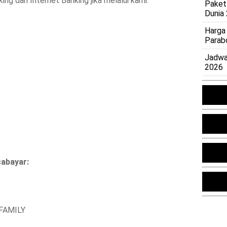
 dan Internet Banking jika melalui kami.
Paket
Dunia
Harga
Parab
Jadwa
2026
abayar:
FAMILY