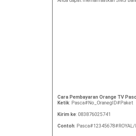
Anda dapat memanfaatkan SMS Banking
Cara Pembayaran Orange TV Pasc
Ketik
: Pasca#No_OranegID#Paket
Kirim ke
: 083876025741
Contoh
: Pasca#12345678#ROYAL/