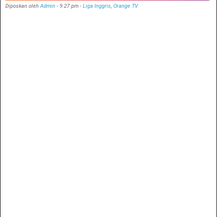
Diposkan oleh
Admin
-
9:27 pm
-
Liga Inggris
,
Orange TV