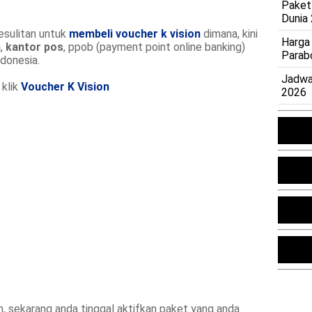
Paket
Dunia
esulitan untuk
membeli voucher k vision
dimana, kini
Harga
m
,
kantor pos
, ppob (payment point online banking)
Parab
donesia.
Jadwa
 klik
Voucher K Vision
2026
on, sekarang anda tinggal aktifkan paket yang anda