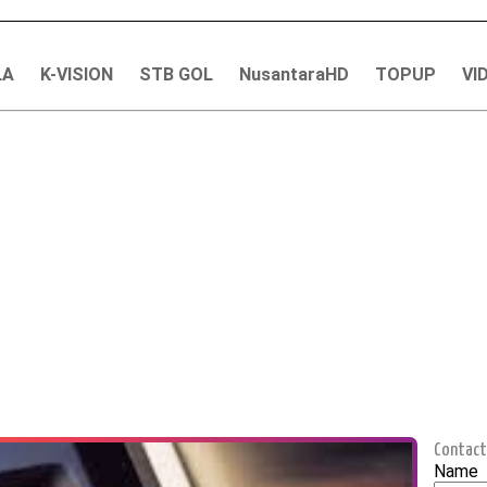
LA
K-VISION
STB GOL
NusantaraHD
TOPUP
VI
Contact
Name