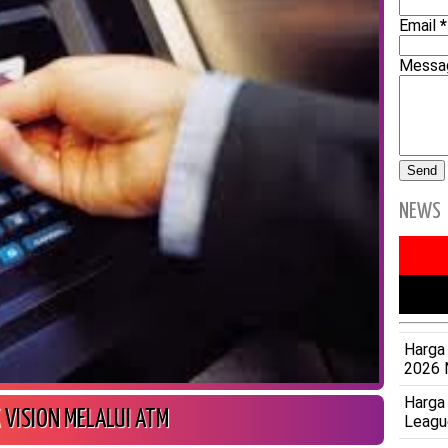
Email
*
Mess
NEWS
Harga 
2026 
Harga
K VISION MELALUI ATM
Leagu