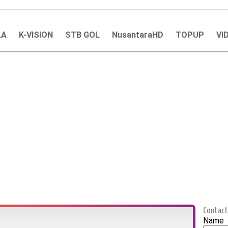
LA
K-VISION
STB GOL
NusantaraHD
TOPUP
VI
Contact
Name