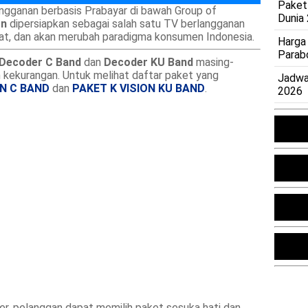
Paket
ngganan berbasis Prabayar di bawah Group of
Dunia
on
dipersiapkan sebagai salah satu TV berlangganan
at, dan akan merubah paradigma konsumen Indonesia.
Harga
Parab
Decoder C Band
dan
Decoder KU Band
masing-
n kekurangan. Untuk melihat daftar paket yang
Jadwa
ON C BAND
dan
PAKET K VISION KU BAND
.
2026
, pelanggan dapat memilih paket sesuka hati dan