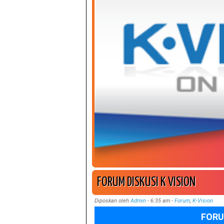
FORUM DISKUSI K VISION
Diposkan oleh
Admin
-
6:35 am
-
Forum
,
K-Vision
FORU