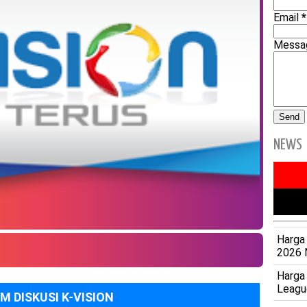
Email
*
Mess
NEWS
Harga 
2026 
Harga
Leagu
M DISKUSI K-VISION