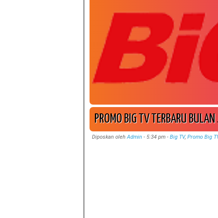
PROMO BIG TV TERBARU BULAN 
Diposkan oleh
Admin
-
5:34 pm
-
Big TV
,
Promo Big T