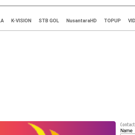
LA
K-VISION
STB GOL
NusantaraHD
TOPUP
VI
Contact
Name