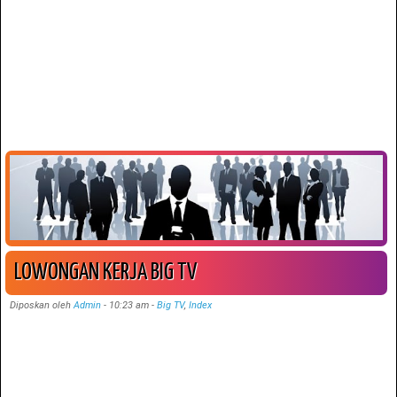
LOWONGAN KERJA BIG TV
Diposkan oleh
Admin
-
10:23 am
-
Big TV
,
Index