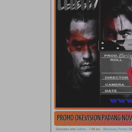
PROMO OKEVISION PADANG NO
Diposkan oleh
Admin
-
7:48 am
-
Okevision
,
Promo Ok