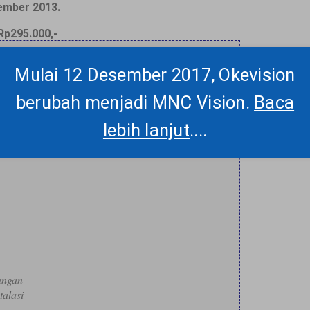
ember 2013.
Rp295.000,-
Mulai 12 Desember 2017, Okevision
berubah menjadi MNC Vision.
Baca
lebih lanjut
....
angan
talasi
n