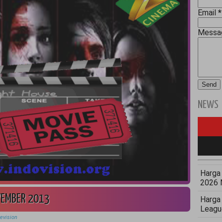
Email
*
Mess
NEWS
Harga 
2026 
VEMBER 2013
Harga
Leagu
evision