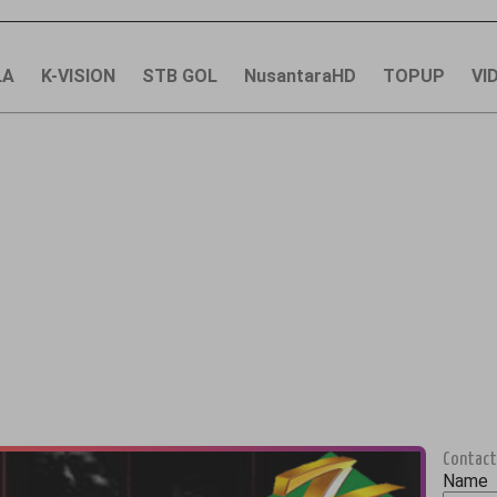
LA
K-VISION
STB GOL
NusantaraHD
TOPUP
VI
Contact
Name