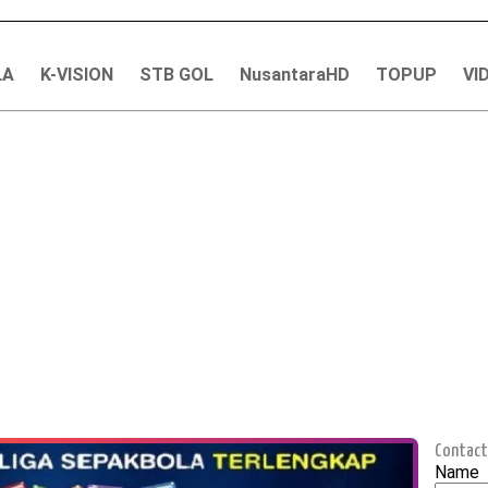
LA
K-VISION
STB GOL
NusantaraHD
TOPUP
VI
Contact
Name