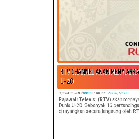
RTV CHANNEL AKAN MENYIARKAN
U-20
Diposkan oleh
Admin
-
7:55 pm
-
Berita
,
Sports
Rajawali Televisi (RTV)
akan menayan
Dunia U-20. Sebanyak 16 pertandingan
ditayangkan secara langsung oleh RTV