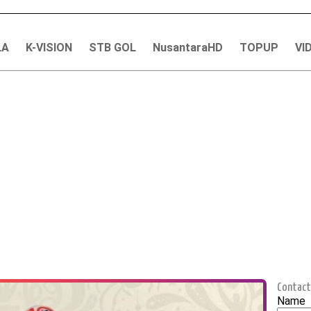
LA
K-VISION
STB GOL
NusantaraHD
TOPUP
VI
Contact
Name