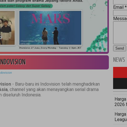
Email
*
Mess
NEWS
 INDOVISION
ndovision
vision
- Baru-baru ini Indovision telah menghadirkan
Asia
, channel yang akan menayangkan serial drama
 diseluruh Indonesia.
Harga 
2026 
Harga
Leagu