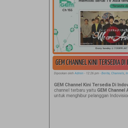
GEM CHANNEL KINI TERSEDIA DI
Diposkan oleh
Admin
-
12:26 pm
-
Berita
,
Channels
,
I
GEM Channel Kini Tersedia Di Indo
channel terbaru yaitu
GEM Channel 
untuk menghibur pelanggan Indovision