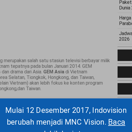
Paket
Dunia
Harga
Parab
Jadwa
2026
g merupakan salah satu stasiun televisi berbayar milik
Vietnam tepatnya pada bulan Januari 2014. GEM
 dan drama dari Asia.
GEM Asia
di Vietnam
rea Selatan, Tiongkok, Hongkong, dan Taiwan,
elain Vietnam) akan lebih fokus ke konten program
ongkong,dan Taiwan.
Mulai 12 Desember 2017, Indovision
berubah menjadi MNC Vision.
Baca