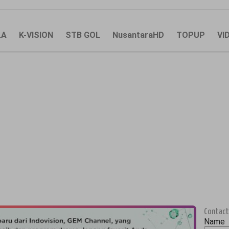
LA
K-VISION
STB GOL
NusantaraHD
TOPUP
VI
Contact
Name