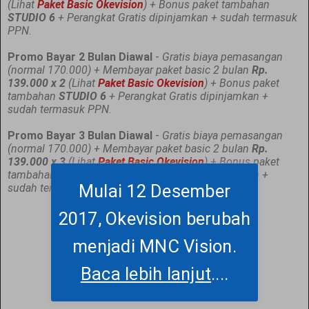
(Lihat
Paket Basic Okevision
) + Bonus paket tambahan
STUDIO 6
+ Perangkat Gratis dipinjamkan + sudah termasuk
PPN
.
Promo Bayar 2 Bulan Diawal
-
Gratis biaya pemasangan
(normal 170.000) + Membayar paket basic 2 bulan
Rp.
139.000 x 2
(Lihat
Paket Basic Okevision
) + Bonus paket
tambahan
STUDIO 6
+ Perangkat Gratis dipinjamkan +
sudah termasuk PPN
.
Promo Bayar 3 Bulan Diawal
-
Gratis biaya pemasangan
(normal 170.000) + Membayar paket basic 2 bulan
Rp.
139.000 x 3
(Lihat
Paket Basic Okevision
) + Bonus paket
tambahan
STUDIO 6
+ Perangkat Gratis dipinjamkan +
Mulai 12 Desember
sudah termasuk PPN
.
2017, Okevision berubah
menjadi MNC Vision.
Baca lebih lanjut
....