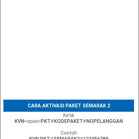
CARA AKTIVASI PAKET SEMARAK 2
Ketik
KVN
<spasi>
PKT
#
KODEPAKET
#
NOPELANGGAN
Contoh
KVN PKT
#
SEMARAK2
#
123456789