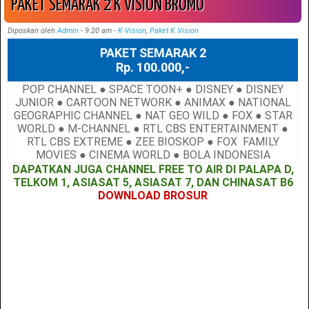
PAKET SEMARAK 2 K VISION BROMO
Diposkan oleh
Admin
-
9:20 am
-
K-Vision
,
Paket K Vision
PAKET SEMARAK 2
Rp. 100.000,-
POP CHANNEL ● SPACE TOON+ ● DISNEY ● DISNEY
JUNIOR ● CARTOON NETWORK ● ANIMAX ● NATIONAL
GEOGRAPHIC CHANNEL ● NAT GEO WILD ● FOX ● STAR
WORLD ● M-CHANNEL ● RTL CBS ENTERTAINMENT ●
RTL CBS EXTREME ● ZEE BIOSKOP ● FOX FAMILY
MOVIES ● CINEMA WORLD ● BOLA INDONESIA
DAPATKAN JUGA CHANNEL FREE TO AIR DI PALAPA D,
TELKOM 1, ASIASAT 5, ASIASAT 7, DAN CHINASAT B6
DOWNLOAD BROSUR