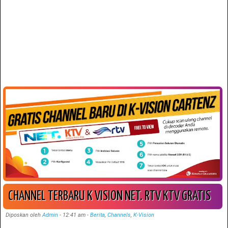
CHANNEL TERBARU K VISION NET. RTV KTV GRATIS
Diposkan oleh
Admin
-
12:41 am
-
Berita
,
Channels
,
K-Vision