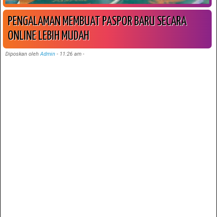
PENGALAMAN MEMBUAT PASPOR BARU SECARA
ONLINE LEBIH MUDAH
Diposkan oleh
Admin
-
11:26 am
-