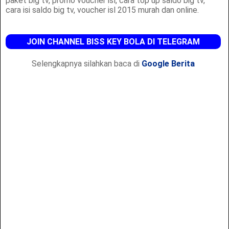
paket big tv, promo voucher isl, cara top up saldo big tv,
cara isi saldo big tv, voucher isl 2015 murah dan online.
JOIN CHANNEL BISS KEY BOLA DI TELEGRAM
Selengkapnya silahkan baca di
Google Berita