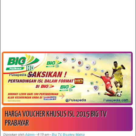
HARGA VOUCHER KHUSUS ISL 2015 BIG TV
PRABAYAR
Diposkan oleh
Admin
-
4:19 am
-
Big TV
,
Bisskey
,
Matrix