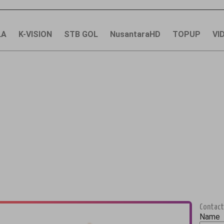
LA
K-VISION
STB GOL
NusantaraHD
TOPUP
VI
Contact
Name