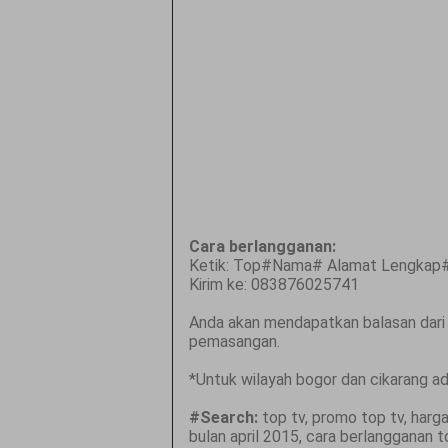
Cara berlangganan:
Ketik: Top#Nama# Alamat Lengkap#
Kirim ke: 083876025741
Anda akan mendapatkan balasan dari 
pemasangan.
*Untuk wilayah bogor dan cikarang a
#Search:
top tv, promo top tv, harg
bulan april 2015, cara berlangganan to