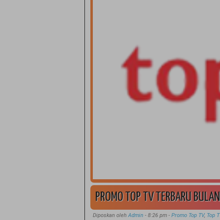
PROMO TOP TV TERBARU BULAN
Diposkan oleh
Admin
-
8:26 pm
-
Promo Top TV
,
Top 