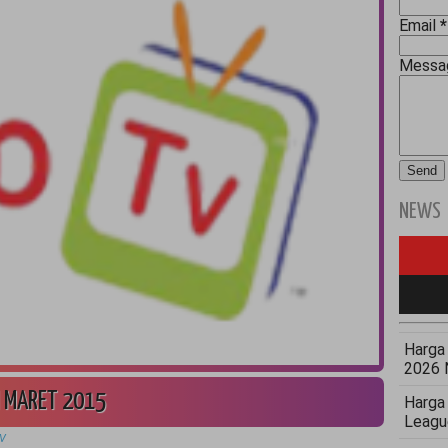
Email
*
Mess
NEWS
Harga 
2026 
 MARET 2015
Harga
Leagu
TV