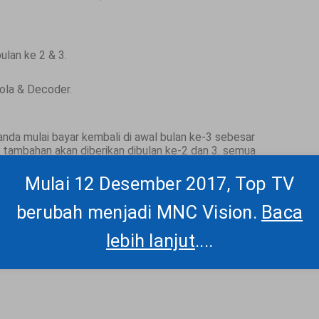
lan ke 2 & 3.
ola & Decoder.
anda mulai bayar kembali di awal bulan ke-3 sebesar
 tambahan akan diberikan dibulan ke-2 dan 3. semua
angan selesai.
Mulai 12 Desember 2017, Top TV
 tv? untuk melihat paket dan channel silahkan klik -
berubah menjadi MNC Vision.
Baca
pemasangan wilayah:
Jakarta, Bogor*, Depok,
lebih lanjut
....