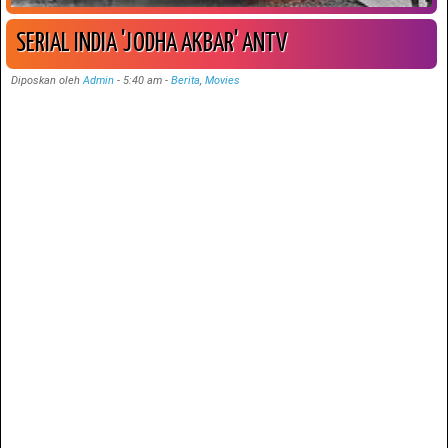
SERIAL INDIA 'JODHA AKBAR' ANTV
Diposkan oleh
Admin
-
5:40 am
-
Berita
,
Movies