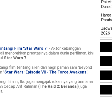
Paket
Dunia
Harga
Parab
Jadwa
2026
ntangi Film 'Star Wars 7'
- Aktor kebanggan
ali menorehkan prestasinya dalam dunia perfilman. kini
dul
Star Wars 7
.
ngi film tentang alien dari negri paman sam 'Beyond
lm
'
Star Wars: Episode VII - The Force Awakens
'
.
ngi film ini, Iko juga mengajak rekannya yang bernama
an Cecep Arif Rahman (
The Raid 2: Berandal
) juga
t.