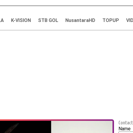
LA
K-VISION
STB GOL
NusantaraHD
TOPUP
VI
Contact
Name