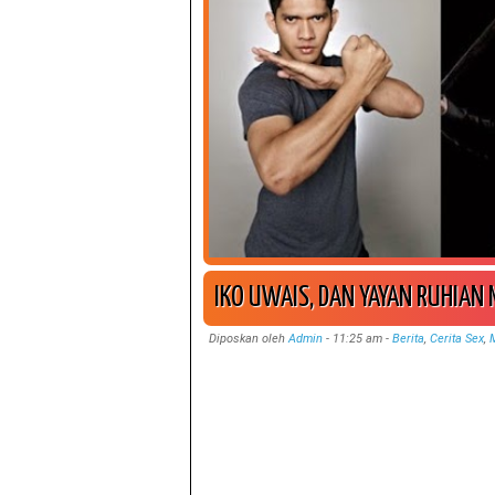
IKO UWAIS, DAN YAYAN RUHIAN 
Diposkan oleh
Admin
-
11:25 am
-
Berita
,
Cerita Sex
,