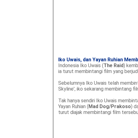
Iko Uwais, dan Yayan Ruhian Membi
Indonesia Iko Uwais (
The Raid
) kemb
ia turut membintangi film yang berju
Sebelumnya Iko Uwais telah membinta
Skyline', iko sekarang membintang fi
Tak hanya sendiri Iko Uwais membinta
Yayan Ruhian (
Mad Dog/Prakoso
) d
turut diajak membintangi film tersebu