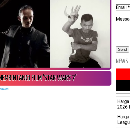
Email
*
Mess
NEWS
MEMBINTANGI FILM 'STAR WARS 7'
Movies
Harga 
2026 
Harga
Leagu