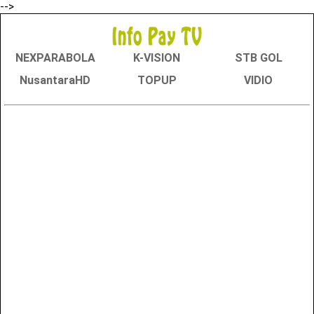
-->
NEXPARABOLA
K-VISION
STB GOL
NusantaraHD
TOPUP
VIDIO