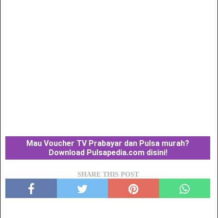
Mau Voucher TV Prabayar dan Pulsa murah?
Download Pulsapedia.com disini!
SHARE THIS POST