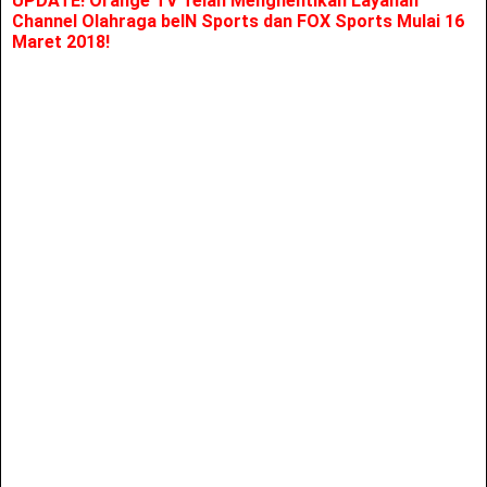
UPDATE! Orange TV Telah Menghentikan Layanan
Channel Olahraga beIN Sports dan FOX Sports Mulai 16
Maret 2018!