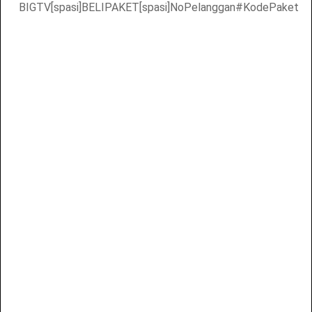
BIGTV[spasi]BELIPAKET[spasi]NoPelanggan#KodePaket