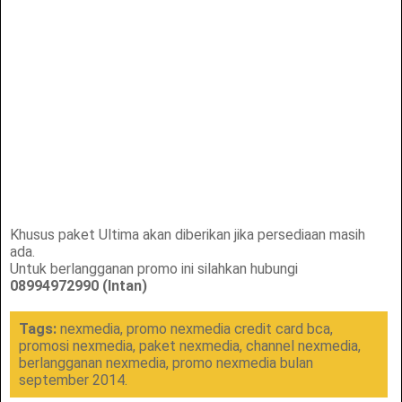
Khusus paket Ultima akan diberikan jika persediaan masih
ada.
Untuk berlangganan promo ini silahkan hubungi
08994972990 (Intan)
Tags:
nexmedia, promo nexmedia credit card bca,
promosi nexmedia, paket nexmedia, channel nexmedia,
berlangganan nexmedia, promo nexmedia bulan
september 2014.