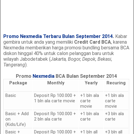
Promo Nexmedia Terbaru Bulan September 2014
.
Kabar
gembira untuk anda yang memiliki
Credit Card BCA
, karena
Nexmedia memberikan harga promosi bundling bersama BCA
diskon hinggal 40% untuk calon pelanggan baru untuk
wilayah Jabodetabek (
Jakarta, Bogor, Depok, Bekasi,
Tangerang
).
Promo
Nexmedia
BCA Bulan September 2014
Package
Monthly
Yearly
Recuring
Basic
Deposit Rp 100.000 +
+1 bln ala
+1 bln ala
1 bln ala carte movie
carte
carte
movie
movie
Basic + Add
Deposit Rp 100.000 +
+1 bln ala
+3 bln ala
on
2 bln ala carte
carte
carte
(Kids/Life)
Basic +
Deposit Rp 100.000 +
+1 bln all
+3 bln all