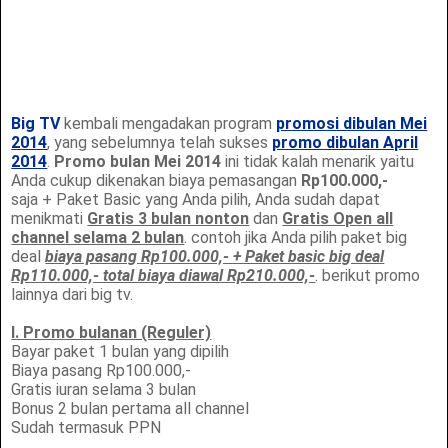
Big TV
kembali mengadakan program
promosi dibulan Mei
2014
, yang sebelumnya telah sukses
promo dibulan April
2014
.
Promo bulan Mei 2014
ini tidak kalah menarik yaitu
Anda cukup dikenakan biaya pemasangan
Rp100.000,-
saja + Paket Basic yang Anda pilih, Anda sudah dapat
menikmati
Gratis 3 bulan nonton
dan
Gratis Open all
channel selama 2 bulan
. contoh jika Anda pilih paket big
deal
biaya pasang Rp100.000,- + Paket basic big deal
Rp110.000,- total biaya diawal Rp210.000,-
. berikut promo
lainnya dari big tv.
I. Promo bulanan (Reguler)
Bayar paket 1 bulan yang dipilih
Biaya pasang Rp100.000,-
Gratis iuran selama 3 bulan
Bonus 2 bulan pertama all channel
Sudah termasuk PPN