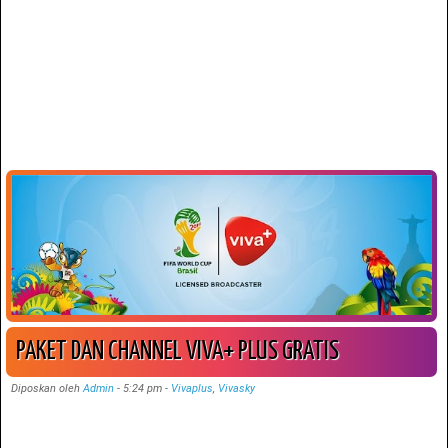
PAKET DAN CHANNEL VIVA+ PLUS GRATIS
Diposkan oleh
Admin
-
5:24 pm
-
Vivaplus
,
Vivasky