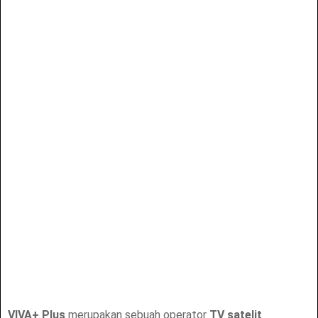
VIVA+ Plus
merupakan sebuah operator
TV satelit