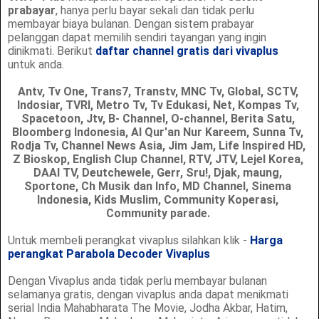
prabayar
, hanya perlu bayar sekali dan tidak perlu
membayar biaya bulanan. Dengan sistem prabayar
pelanggan dapat memilih sendiri tayangan yang ingin
dinikmati. Berikut
daftar chan
nel gratis dari vivaplus
untuk anda.
Antv, Tv One, Trans7, Transtv, MNC Tv, Global, SCTV,
Indosiar, TVRI, Metro Tv, Tv Edukasi, Net, Kompas Tv,
Spacetoon, Jtv, B- Channel, O-channel, Berita Satu,
Bloomberg Indonesia, Al Qur'an Nur Kareem, Sunna Tv,
Rodja Tv, Channel News Asia, Jim Jam, Life Inspired HD,
Z Bioskop, English Clup Channel, RTV, JTV, Lejel Korea,
DAAI TV, Deutchewele, Gerr, Sru!, Djak, maung,
Sportone, Ch Musik dan Info, MD Channel, Sinema
Indonesia, Kids Muslim, Community Koperasi,
Community parade.
Untuk membeli perangkat vivaplus silahkan klik -
Harga
perangkat Parabola Decoder Vivaplus
Dengan Vivaplus anda tidak perlu membayar bulanan
selamanya gratis, dengan vivaplus anda dapat menikmati
serial India Mahabharata The Movie, Jodha Akbar, Hatim,