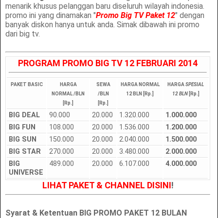
menarik khusus pelanggan baru diseluruh wilayah indonesia.
promo ini yang dinamakan "
Promo Big TV Paket 12
" dengan
banyak diskon hanya untuk anda. Simak dibawah ini promo
dari big tv.
PROGRAM PROMO BIG TV 12 FEBRUARI 2014
PAKET BASIC
HARGA
SEWA
HARGA NORMAL
HARGA
SPESIAL
NORMAL /BLN
/BLN
12 BLN [Rp.]
12 BLN
[Rp.]
[Rp.]
[Rp.]
BIG DEAL
90.000
20.000
1.320.000
1.000.000
BIG FUN
108.000
20.000
1.536.000
1.200.000
BIG SUN
150.000
20.000
2.040.000
1.500.000
BIG STAR
270.000
20.000
3.480.000
2.000.000
BIG
489.000
20.000
6.107.000
4.000.000
UNIVERSE
LIHAT PAKET & CHANNEL DISINI
!
Syarat & Ketentuan BIG PROMO PAKET 12 BULAN