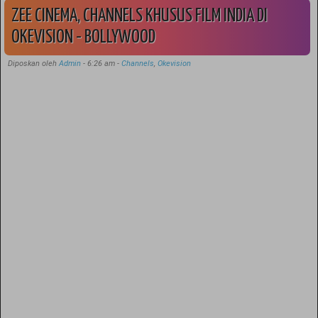
ZEE CINEMA, CHANNELS KHUSUS FILM INDIA DI
OKEVISION - BOLLYWOOD
Diposkan oleh
Admin
-
6:26 am
-
Channels
,
Okevision