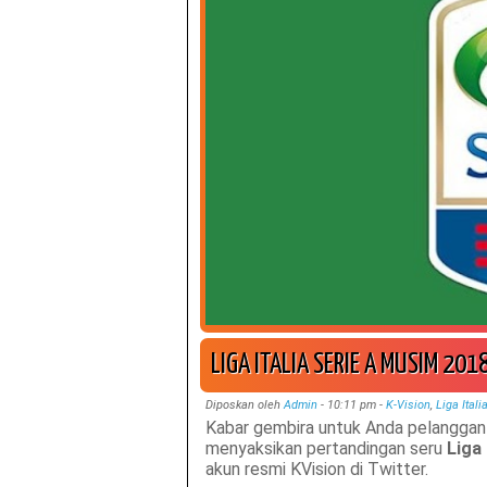
LIGA ITALIA SERIE A MUSIM 201
Diposkan oleh
Admin
-
10:11 pm
-
K-Vision
,
Liga Itali
Kabar gembira untuk Anda pelanggan 
menyaksikan pertandingan seru
Liga 
akun resmi KVision di Twitter.