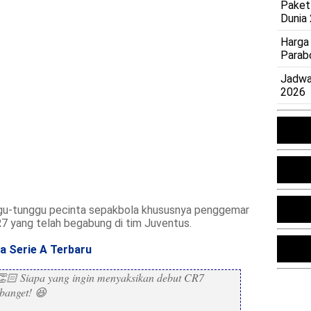
Paket
Dunia
Harga
Parab
Jadwa
2026
nggu-tunggu pecinta sepakbola khususnya penggemar
R7 yang telah begabung di tim Juventus.
ia Serie A Terbaru
👏🏻
Siapa yang ingin menyaksikan debut CR7
banget!
😆