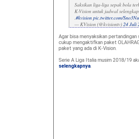
Saksikan liga-liga sepak bola ter
K-Vision untuk jadwal selengkap
.
#kvision
pic.twitter.com/Sno3N
— KVision (@kvisiontv)
24 Juli
Agar bisa menyaksikan pertandingan si
cukup mengaktifkan paket OLAHRAGA
paket yang ada di K-Vision.
Serie A Liga Italia musim 2018/19 ak
selengkapnya
.