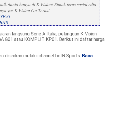
baik dunia hanya di K-Vision! Simak terus sosial edia
nya ya! K-Vision On Terus!
uYEu5
 2018
aran langsung Serie A Italia, pelanggan K-Vision
 G01 atau KOMPLIT KP01. Berikut ini daftar harga
an disiarkan melalui channel beIN Sports.
Baca