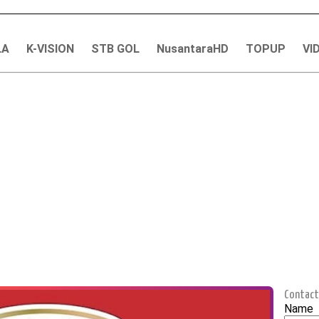
LA
K-VISION
STB GOL
NusantaraHD
TOPUP
VI
Contact
Name