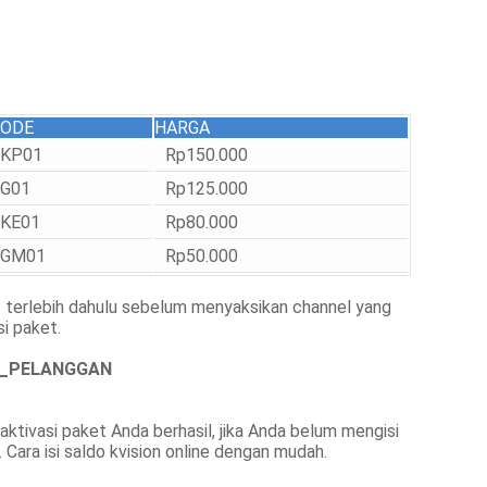
KODE
HARGA
KP01
Rp150.000
G01
Rp125.000
KE01
Rp80.000
GM01
Rp50.000
 terlebih dahulu sebelum menyaksikan channel yang
si paket.
O_PELANGGAN
ktivasi paket Anda berhasil, jika Anda belum mengisi
. Cara isi saldo kvision online dengan mudah.