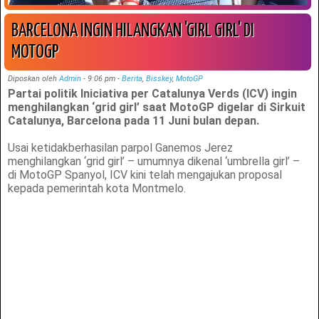
BARCELONA INGIN HILANGKAN 'GIRL GIRL' DI
MOTOGP
Diposkan oleh
Admin
-
9:06 pm
-
Berita
,
Bisskey
,
MotoGP
Partai politik Iniciativa per Catalunya Verds (ICV) ingin
menghilangkan ‘grid girl’ saat MotoGP digelar di Sirkuit
Catalunya, Barcelona pada 11 Juni bulan depan.
Usai ketidakberhasilan parpol Ganemos Jerez
menghilangkan ‘grid girl’ – umumnya dikenal ‘umbrella girl’ –
di MotoGP Spanyol, ICV kini telah mengajukan proposal
kepada pemerintah kota Montmelo.