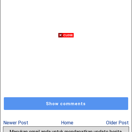
Show comments
Newer Post
Home
Older Post
Masukan email anda untuk mendapatkan update berita,