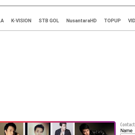
LA
K-VISION
STB GOL
NusantaraHD
TOPUP
VI
Contact
Name