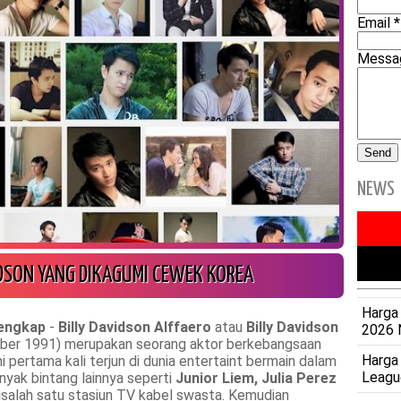
Email
*
Mess
NEWS
VIDSON YANG DIKAGUMI CEWEK KOREA
Harga 
Lengkap
-
Billy Davidson Alffaero
atau
Billy Davidson
2026 
vember 1991) merupakan seorang aktor berkebangsaan
Harga
i pertama kali terjun di dunia entertaint bermain dalam
Leagu
yak bintang lainnya seperti
Junior Liem, Julia Perez
disalah satu stasiun TV kabel swasta. Kemudian