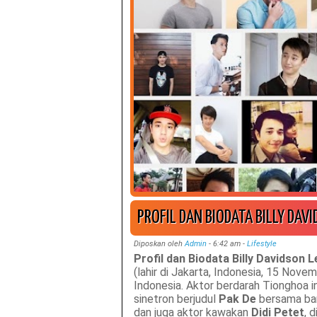
PROFIL DAN BIODATA BILLY DA
Diposkan oleh
Admin
-
6:42 am
-
Lifestyle
Profil dan Biodata Billy Davidson 
(lahir di Jakarta, Indonesia, 15 No
Indonesia. Aktor berdarah Tionghoa in
sinetron berjudul
Pak De
bersama ban
dan juga aktor kawakan
Didi Petet
, 