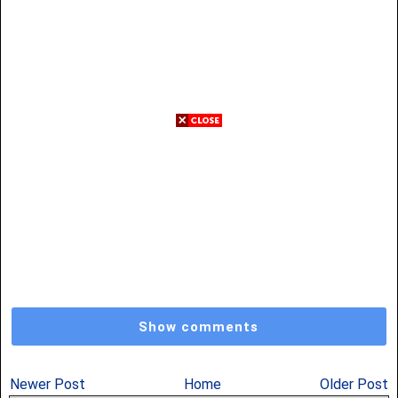
Show comments
Newer Post
Home
Older Post