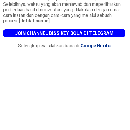
Selebihnya, waktu yang akan menjawab dan meperlihatkan
perbedaan hasil dari investasi yang dilakukan dengan cara-
cara instan dan dengan cara-cara yang melalui sebuah
proses. [
detik finance
]
JOIN CHANNEL BISS KEY BOLA DI TELEGRAM
Selengkapnya silahkan baca di
Google Berita