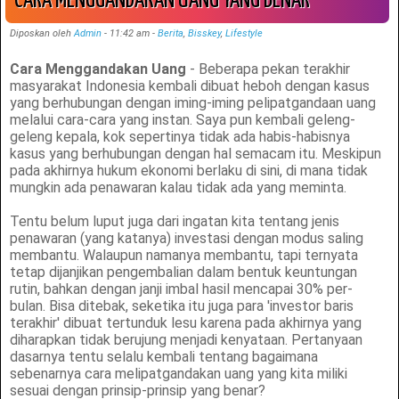
CARA MENGGANDAKAN UANG YANG BENAR
Diposkan oleh
Admin
-
11:42 am
-
Berita
,
Bisskey
,
Lifestyle
Cara Menggandakan Uang
- Beberapa pekan terakhir
masyarakat Indonesia kembali dibuat heboh dengan kasus
yang berhubungan dengan iming-iming pelipatgandaan uang
melalui cara-cara yang instan. Saya pun kembali geleng-
geleng kepala, kok sepertinya tidak ada habis-habisnya
kasus yang berhubungan dengan hal semacam itu. Meskipun
pada akhirnya hukum ekonomi berlaku di sini, di mana tidak
mungkin ada penawaran kalau tidak ada yang meminta.
Tentu belum luput juga dari ingatan kita tentang jenis
penawaran (yang katanya) investasi dengan modus saling
membantu. Walaupun namanya membantu, tapi ternyata
tetap dijanjikan pengembalian dalam bentuk keuntungan
rutin, bahkan dengan janji imbal hasil mencapai 30% per-
bulan. Bisa ditebak, seketika itu juga para 'investor baris
terakhir' dibuat tertunduk lesu karena pada akhirnya yang
diharapkan tidak berujung menjadi kenyataan. Pertanyaan
dasarnya tentu selalu kembali tentang bagaimana
sebenarnya cara melipatgandakan uang yang kita miliki
sesuai dengan prinsip-prinsip yang benar?