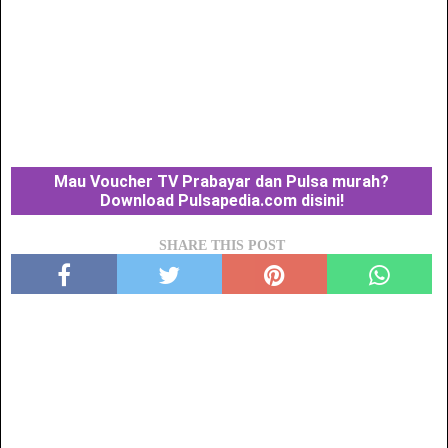
Mau Voucher TV Prabayar dan Pulsa murah?
Download Pulsapedia.com disini!
SHARE THIS POST