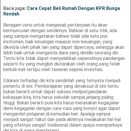
Baca juga:
Cara Cepat Beli Rumah Dengan KPR Bunga
Rendah
Beragam versi untuk menjawab pertanyaan itu akan
bermunculan dengan sendirinya. Bahkan di satu titik, ada
yang sampai mengatakan bahwa tidak ada satu pun
instrumen, baik keuangan maupun non-keuangan, yang
dikelola oleh pihak lain yang dapat dipercaya, sehingga akan
lebih baik untuk mengelola dana yang dimiliki seorang diri.
Tentu kita tidak dapat menyalahkan sepenuhnya pandangan
seperti itu yang mungkin diutarakan oleh orang yang telah
berkali-kali tertipu oleh tawaran sejenis investasi.
Edukasi terhadap diri kita sendirilah yang ternyata menjadi
penentu di sini. Pembelajaran yang dimaksud di sini tentu
bukan berarti untuk dapat sukses melipatgandakan
kekayaan kita, kita harus sekolah sampai jenjang paling
tinggi. Bukan berarti pula kita harus merasakan kegagalan
demi kegagalan dengan cara-cara yang konyol agar dapat
mengambil pelajaran di kemudian hari. Apalagi sampai
menjadi sangat takut dan pada akhirnya melakukan hal-hal
yang sifatnya sangat tradisional dalam upaya memperkaya
diri kita di masa mendatang.