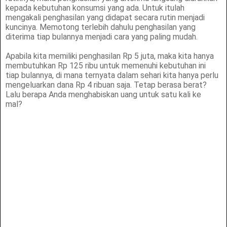
kepada kebutuhan konsumsi yang ada. Untuk itulah
mengakali penghasilan yang didapat secara rutin menjadi
kuncinya. Memotong terlebih dahulu penghasilan yang
diterima tiap bulannya menjadi cara yang paling mudah.
Apabila kita memiliki penghasilan Rp 5 juta, maka kita hanya
membutuhkan Rp 125 ribu untuk memenuhi kebutuhan ini
tiap bulannya, di mana ternyata dalam sehari kita hanya perlu
mengeluarkan dana Rp 4 ribuan saja. Tetap berasa berat?
Lalu berapa Anda menghabiskan uang untuk satu kali ke
mal?