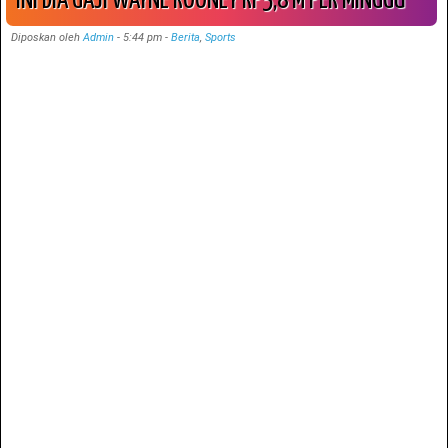
INI DIA GAJI WAYNE ROONEY RP5,8 M PER MINGGU
Diposkan oleh
Admin
-
5:44 pm
-
Berita
,
Sports