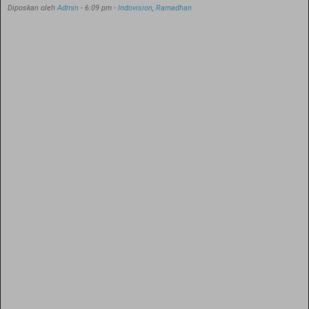
Diposkan oleh
Admin
-
6:09 pm
-
Indovision
,
Ramadhan