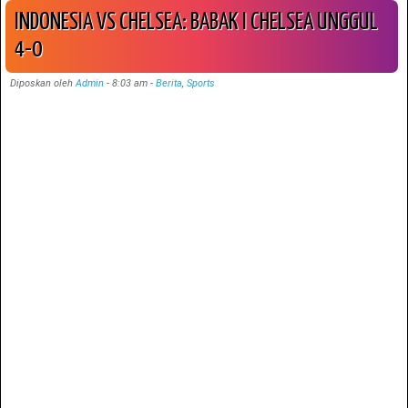
INDONESIA VS CHELSEA: BABAK I CHELSEA UNGGUL
4-0
Diposkan oleh
Admin
-
8:03 am
-
Berita
,
Sports