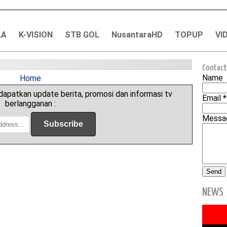
LA
K-VISION
STB GOL
NusantaraHD
TOPUP
VI
e
Contact
Name
Home
apatkan update berita, promosi dan informasi tv
Email
*
berlangganan :
Mess
NEWS