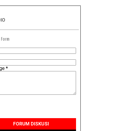
DIO
 Form
age
*
FORUM DISKUSI